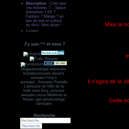
Description
: C'est quoi
ces histoires ?... Space
Adventure ? SF ?
Fantasy ? Manga ? un
peu de tout et surtout
Mais la no
du rêve ! Mes rêves !
Contact
J'y suis ^^ et vous ?
m
blogautomatique
automatix
krybabyannuaire
dani
el's
annuaire
Foxy's
Il s'agira de la
annuaire...
Annuaire Pastelle
L'annuaire de l'elfe de la
forêt noire
Blog_annuaire
annuaire zazou
Médiéval et
Moyen age
jamaisvertige
Cette so
l'annuaire
Recherche