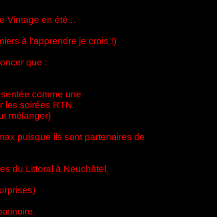
 Vintage en été...
ers à l'apprendre je crois !)
oncer que :
présentée comme une
ur les soirées RTN.
out mélanger)
max puisque ils sont partenaires de
es du Littoral à Neuchâtel.
urprises)
atinoire.