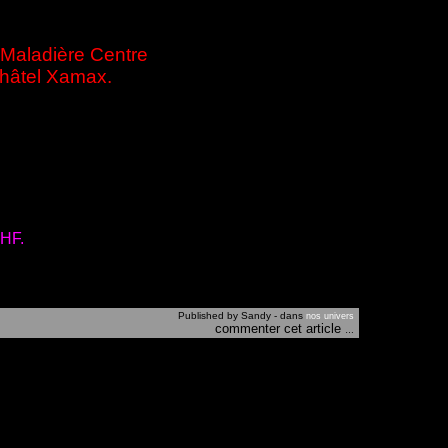
a Maladière Centre
châtel Xamax.
CHF.
Published by Sandy
-
dans
nos univers
commenter cet article
…