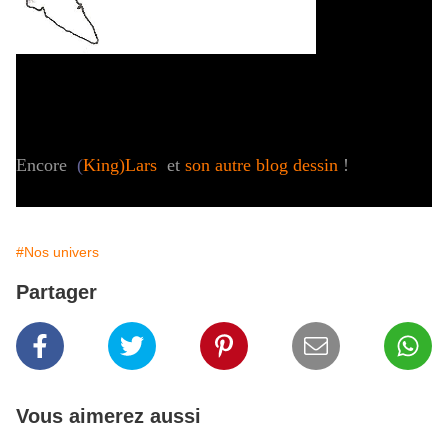
Encore
(
King)Lars
et
son autre blog dessin
!
#Nos univers
Partager
Vous aimerez aussi