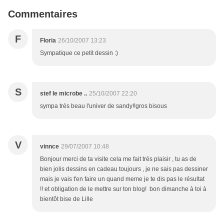
Commentaires
F
Floria
26/10/2007 13:23
Sympatique ce petit dessin :)
S
stef le microbe ..
25/10/2007 22:20
sympa trés beau l'univer de sandy!!gros bisous
V
vinnce
29/07/2007 10:48
Bonjour merci de ta visite cela me fait trés plaisir , tu as de
bien jolis dessins en cadeau toujours , je ne sais pas dessiner
mais je vais t'en faire un quand meme je te dis pas le résultat
!! et obligation de le mettre sur ton blog! bon dimanche à toi à
bientôt bise de Lille