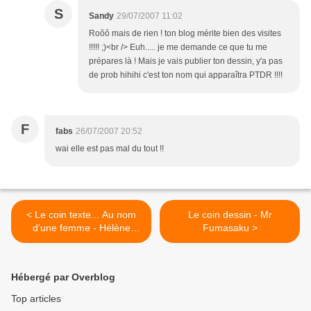
S
Sandy
29/07/2007 11:02
Roôô mais de rien ! ton blog mérite bien des visites
!!!!! ;)<br /> Euh..... je me demande ce que tu me
prépares là ! Mais je vais publier ton dessin, y'a pas
de prob hihihi c'est ton nom qui apparaîtra PTDR !!!!
F
fabs
26/07/2007 20:52
wai elle est pas mal du tout !!
< Le coin texte... Au nom
Le coin dessin - Mr
d'une femme - Hélène
Fumasaku >
Ségara
Hébergé par Overblog
Top articles