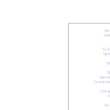
Au 
Cell
Ce n'
Qu'o
Et
Q
Que tou
Ce n'est ri
C'est q
U
Au 