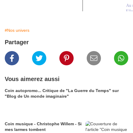
Au 
Elle
Pui
Ce n
#Nos univers
Qu'o
S
Partager
Sa
Q
Que tou
Ce n'est ri
Vous aimerez aussi
C'est q
U
Coin autopromo... Critique de "La Guerre du Temps" sur
Au 
"Blog de Un monde imaginaire"
Au 
Coin musique - Christophe Willem - Si
U
mes larmes tombent
U