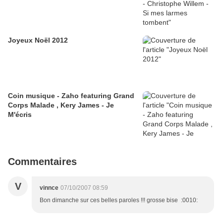
Au 
Au nom d'un
Joyeux Noël 2012
Coin musique - Zaho featuring Grand
Corps Malade , Kery James - Je
M'écris
Commentaires
V
vinnce
07/10/2007 08:59
Bon dimanche sur ces belles paroles !!! grosse bise :0010: