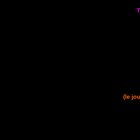
T
(le jo