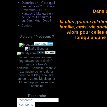
Description
: C'est quoi
ces histoires ?... Space
Adventure ? SF ?
Dans u
Fantasy ? Manga ? un
peu de tout et surtout
du rêve ! Mes rêves !
la plus grande relation
Contact
famille, amis, vie soc
Alors pour celles 
J'y suis ^^ et vous ?
lorsqu'un/une p
blogautomatique
automatix
krybabyannuaire
dani
el's
annuaire
Foxy's
annuaire...
Annuaire Pastelle
L'annuaire de l'elfe de la
forêt noire
Blog_annuaire
annuaire zazou
Médiéval et
Moyen age
jamaisvertige
l'annuaire
Recherche