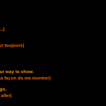
..)
r toujours)
your way to show.
e ta façon de me montrer)
go.
aller)