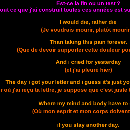
Est-ce la fin ou un test ?
out ce que j'ai construit toutes ces années est s
I would die, rather die
(Je voudrais mourir, plutôt mourir.
Than taking this pain forever.
(Que de devoir supporter cette douleur pou
And i cried for yesterday
(et j'ai pleuré hier)
The day i got your letter and i guess it's just 
ur où j'ai reçu ta lettre, je suppose que c'est just
Where my mind and body have to 
(Où mon esprit et mon corps doivent 
if you stay another day.