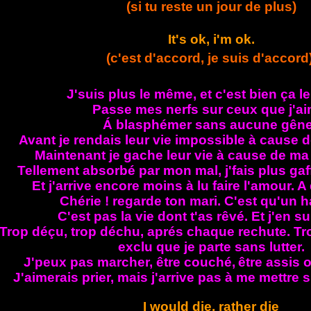
(si tu reste un jour de plus)
It's ok, i'm ok.
(c'est d'accord, je suis d'accord
J'suis plus le même, et c'est bien ça l
Passe mes nerfs sur ceux que j'ai
Á blasphémer sans aucune gên
Avant je rendais leur vie impossible à cause 
Maintenant je gache leur vie à cause de ma
Tellement absorbé par mon mal, j'fais plus ga
Et j'arrive encore moins à lu faire l'amour. A
Chérie ! regarde ton mari. C'est qu'un 
C'est pas la vie dont t'as rêvé. Et j'en s
Trop déçu, trop déchu, aprés chaque rechute. Tr
exclu que je parte sans lutter.
J'peux pas marcher, être couché,
être assis 
J'aimerais prier, mais j'arrive pas à me mettre
I would die, rather die