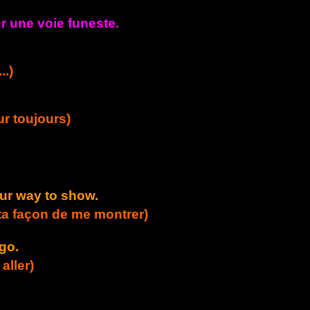
ur une voie funeste.
..)
r toujours)
your way to show.
e ta façon de me montrer)
go.
aller)