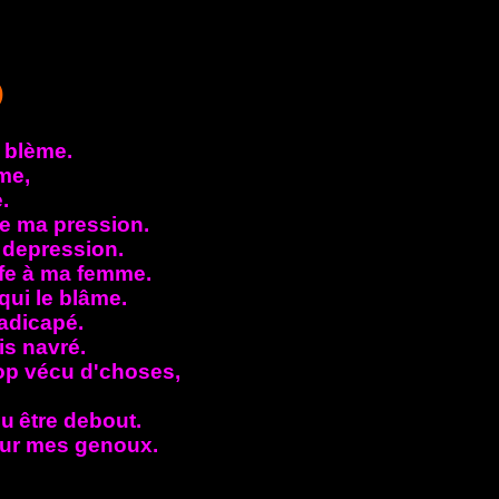
)
e blème.
me,
e.
de ma pression.
 depression.
ffe à ma femme.
 qui le blâme.
hadicapé.
uis navré.
op vécu d'choses,
ou
être debout.
 sur mes genoux.