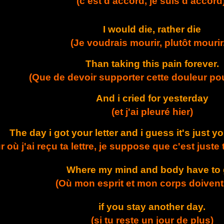
(c'est d'accord, je suis d'accord
I would die, rather die
(Je voudrais mourir, plutôt mourir.
Than taking this pain forever.
(Que de devoir supporter cette douleur pou
And i cried for yesterday
(et j'ai pleuré hier)
The day i got your letter and i guess it's just 
ur où j'ai reçu ta lettre, je suppose que c'est just
Where my mind and body have to 
(Où mon esprit et mon corps doivent 
if you stay another day.
(si tu reste un jour de plus)