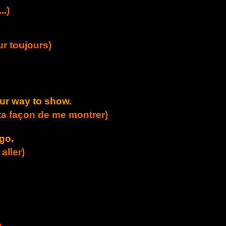
..)
r toujours)
your way to show.
e ta façon de me montrer)
go.
aller)