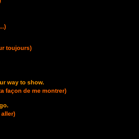
)
..)
r toujours)
your way to show.
e ta façon de me montrer)
go.
aller)