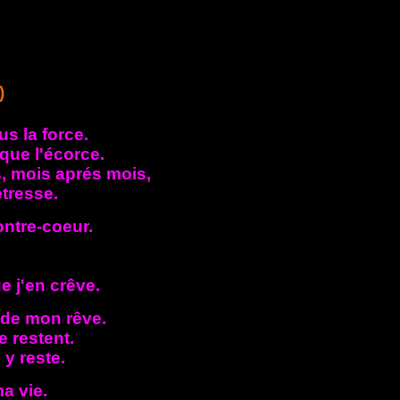
)
us la force.
 que l'écorce.
es, mois aprés mois,
tresse.
ontre-coeur.
e j'en crêve.
n de mon rêve.
e restent.
 y reste.
a vie.