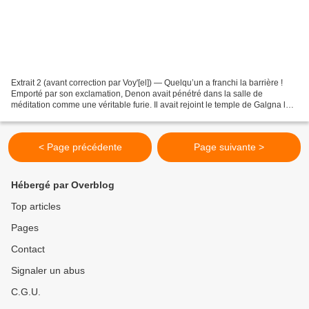
Extrait 2 (avant correction par Voy'[el]) — Quelqu’un a franchi la barrière !
Emporté par son exclamation, Denon avait pénétré dans la salle de
méditation comme une véritable furie. Il avait rejoint le temple de Galgna la
veille, sur l’ordre de son commanditaire....
< Page précédente
Page suivante >
Hébergé par Overblog
Top articles
Pages
Contact
Signaler un abus
C.G.U.