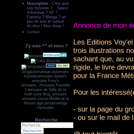
Description
: C'est quoi
ces histoires ?... Space
Adventure ? SF ?
Fantasy ? Manga ? un
peu de tout et surtout
Annonce de mon édi
du rêve ! Mes rêves !
Contact
Les Editions Voy'el
J'y suis ^^ et vous ?
trois illustrations 
sachant que, au vu 
rigide, le livre dev
blogautomatique
automatix
pour la France Métr
krybabyannuaire
dani
el's
annuaire
Foxy's
annuaire...
Annuaire Pastelle
L'annuaire de l'elfe de la
Pour les intéressé(e
forêt noire
Blog_annuaire
annuaire zazou
Médiéval et
Moyen age
jamaisvertige
- sur la page du g
l'annuaire
- ou sur le mail de 
Recherche