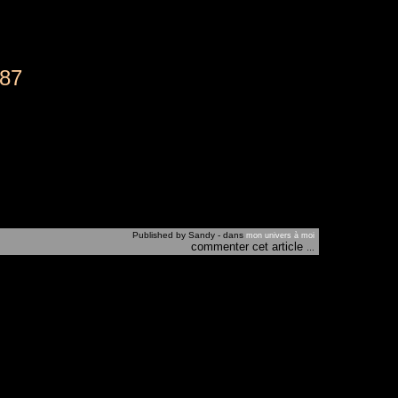
Published by Sandy
-
dans
mon univers à moi
commenter cet article
…