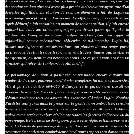
il prend corps au fil des aventures, change, se remet en question, éprouve
des sentiments humains et s'avère plus proche du lecteur anonyme que d'un
détective infaillible. La réunion de tous ces éléments a fait de Lupin un
personnage qui a plu et qui plaît encore. En effet, Poirot par exemple et son
esprit déductif a fait sensation au moment de son apparition, il plaît encore
aujourd'hui mais son talent est quelque peu désuet parce qu'il puise la
solution de l'énigme dans une analyse psychologique qui apparaît
aujourd'hui comme schématique, réductrice et rudimentaire. Lupin lui,
illustre une légèreté et une désinvolture qui plaisent de tout temps parce
qu'il se joue des limites que les hommes ont tracées, limites qui, si elles se
transforment, existent et existeront toujours. De ce fait Lupin possède un
caractère qui relève de l'universel : celui du défi.
Le personnage de Lupin a passionné et passionne encore aujourd'hui
nombre de lecteurs, pourtant peu d'études complètes lui ont été consacrées.
Mis à part le numéro 604-605 d'
Europe
et le passionnant travail de
François George (
La Loi et le phénomène
), il nous semble qu'aucune étude
n'épuise vraiment tous les aspects des aventures d'Arsène Lupin. Nombre
d'articles sont parus dans la presse sur le gentleman-cambrioleur, certains
travaux universitaires se sont penchés sur l'œuvre de Maurice Leblanc,
mais aucune étude n'explore réellement toutes les facettes de l'œuvre ou du
personnage. Hélas, nous ne dérogerons pas à cette règle, et limiterons notre
travail à l'étude du personnage de Lupin, alors qu'il y aurait dans toutes les
aventures du gentleman-cambrioleur bien d'autres aspects passionnants sur