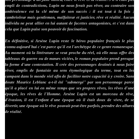
empli de contradictions, Lupin ne nous ferait pas rêver, au contraire son
ambivalence est la clé même de son succès : il est tout à la fois ;
cambrioleur mais gentleman, malfaiteur et justicier, rêve et réalité. Aucun
individu ne peut allier en lui autant de facettes antagonistes, et c'est dans
cela que Lupin puise son pouvoir de fascination.
En définitive, si Arsène Lupin reste le héros populaire français le plus
connu aujourd'hui c'est parce qu'il est l'archétype de ce genre romanesque.
Au moment où la littérature se veut proche du réel, où elle nous offre des
tableaux de guerre ou de mœurs viciées, le roman populaire prend presque
la forme d'une contestation. Il crée des personnages destinés à nous faire
rêver, emplis de fantaisie au sens étymologique du terme, tout en les
campant dans le monde réel afin de faciliter notre capacité à y croire. Sans
doute Maurice Leblanc a-t-il été "submergé" par son personnage parce
qu'il a placé en lui en même temps que ses propres rêves, les rêves d'une
époque, les rêves de l'Homme. Arsène Lupin est un morceau de rêve,
d'évasion, il est l'enfant d'une époque où il était doux de vivre, de se
divertir, une époque où le rêve pouvait peut-être parfois, prendre des allures
de réalité.