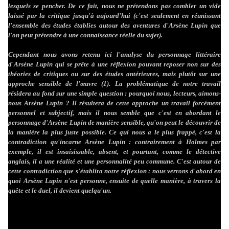
lesquels se pencher. De ce fait, nous ne prétendons pas combler un vide
laissé par la critique jusqu'à aujourd'hui (c'est seulement en réunissant
l'ensemble des études établies autour des aventures d'Arsène Lupin que
l'on peut prétendre à une connaissance réelle du sujet).
Cependant nous avons retenu ici l'analyse du personnage littéraire
d'Arsène Lupin qui se prête à une réflexion pouvant reposer non sur des
théories de critiques ou sur des études antérieures, mais plutôt sur une
approche sensible de l'œuvre (1). La problématique de notre travail
résidera au fond sur une simple question : pourquoi nous, lecteurs, aimons-
nous Arsène Lupin ? Il résultera de cette approche un travail forcément
personnel et subjectif, mais il nous semble que c'est en abordant le
personnage d'Arsène Lupin de manière sensible, qu'on peut le découvrir de
la manière la plus juste possible. Ce qui nous a le plus frappé, c'est la
contradiction qu'incarne Arsène Lupin : contrairement à Holmes par
exemple, il est insaisissable, absent, et pourtant, comme le détective
anglais, il a une réalité et une personnalité peu commune. C'est autour de
cette contradiction que s'établira notre réflexion : nous verrons d'abord en
quoi Arsène Lupin n'est personne, ensuite de quelle manière, à travers la
quête et le duel, il devient quelqu'un.