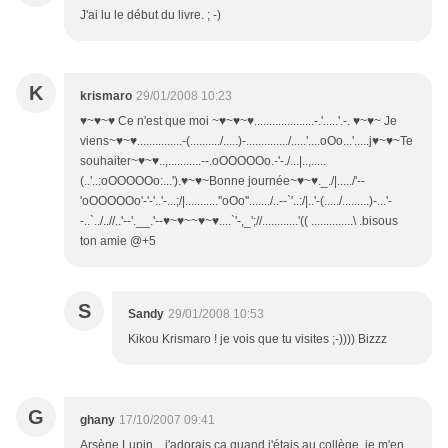
J'ai lu le début du livre. ; -)
K
krismaro
29/01/2008 10:23
♥~♥~♥ Ce n'est que moi ~♥~♥~♥....................-.'.....'.-. ♥~♥~ Je
viens~♥~♥...............-(........../.....)-............../.....'....oOo...'.....j♥~♥~Te
souhaiter~♥~♥..,...........--.oOOOOOo.-'-./...|..,.....
(..'..:oOOOOOo:...').♥~♥~Bonne journée~♥~♥._./|...../'--
'oOOOOOo'-'-'..'-...;/|...........''oOo''......./..--`'..:/|..'-(...../.........)-...'-
-..`../..//..'--'.__.'--♥~♥~~♥~♥....`'-,_';//............'(( ..............\ .bisous
ton amie @+5
S
Sandy
29/01/2008 10:53
Kikou Krismaro ! je vois que tu visites ;-)))) Bizzz
G
ghany
17/10/2007 09:41
Arsène Lupin... j'adorais ça quand j'étais au collège, je m'en