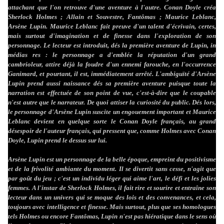
attachant que l'on retrouve d'une aventure à l'autre. Conan Doyle créa
Sherlock Holmes ; Allain et Souvestre, Fantômas ; Maurice Leblanc,
Arsène Lupin. Maurice Leblanc fait preuve d'un talent d'écrivain, certes,
mais surtout d'imagination et de finesse dans l'exploration de son
personnage. Le lecteur est introduit, dés la première aventure de Lupin, in
médias res : le personnage a d'emblée la réputation d'un grand
cambrioleur, attire déjà la foudre d'un ennemi farouche, en l'occurrence
Ganimard, et pourtant, il est, immédiatement arrêté. L'ambiguïté d'Arsène
Lupin prend aussi naissance dés sa première aventure puisque toute la
narration est effectuée de son point de vue, c'est-à-dire que le coupable
n'est autre que le narrateur. De quoi attiser la curiosité du public. Dés lors,
le personnage d'Arsène Lupin suscite un engouement important et Maurice
Leblanc devient en quelque sorte le Conan Doyle français, au grand
désespoir de l'auteur français, qui pressent que, comme Holmes avec Conan
Doyle, Lupin prend le dessus sur lui.
Arsène Lupin est un personnage de la belle époque, empreint du positivisme
et de la frivolité ambiante du moment. Il se divertit sans cesse, n'agit que
par goût du jeu ; c'est un individu léger qui aime l'art, le défi et les jolies
femmes. A l'instar de Sherlock Holmes, il fait rire et sourire et entraîne son
lecteur dans un univers qui se moque des lois et des convenances, et cela,
toujours avec intelligence et finesse. Mais surtout, plus que ses homologues
tels Holmes ou encore Fantômas, Lupin n'est pas hiératique dans le sens où