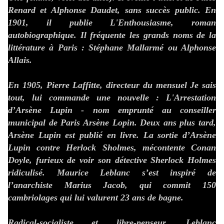
Renard et Alphonse Daudet, sans succès public. En
1901, il publie L'Enthousiasme, roman
autobiographique. Il fréquente les grands noms de la
littérature à Paris : Stéphane Mallarmé ou Alphonse
Allais.
En 1905, Pierre Laffitte, directeur du mensuel Je sais
tout, lui commande une nouvelle : L'Arrestation
d’Arsène Lupin - nom emprunté au conseiller
municipal de Paris Arsène Lopin. Deux ans plus tard,
Arsène Lupin est publié en livre. La sortie d’Arsène
Lupin contre Herlock Sholmes, mécontente Conan
Doyle, furieux de voir son détective Sherlock Holmes
ridiculisé. Maurice Leblanc s’est inspiré de
l’anarchiste Marius Jacob, qui commit 150
cambriolages qui lui valurent 23 ans de bagne.
Radical-socialiste et libre-penseur, Leblanc