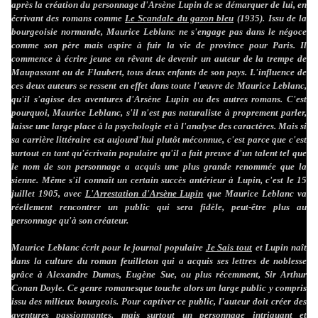
après la création du personnage d'Arsène Lupin de se démarquer de lui, en
écrivant des romans comme
Le Scandale du gazon bleu
(1935). Issu de la
bourgeoisie normande, Maurice Leblanc ne s'engage pas dans le négoce
comme son père mais aspire à fuir la vie de province pour Paris. Il
commence à écrire jeune en rêvant de devenir un auteur de la trempe de
Maupassant ou de Flaubert, tous deux enfants de son pays. L'influence de
ces deux auteurs se ressent en effet dans toute l'œuvre de Maurice Leblanc,
qu'il s'agisse des aventures d'Arsène Lupin ou des autres romans. C'est
pourquoi, Maurice Leblanc, s'il n'est pas naturaliste à proprement parler,
laisse une large place à la psychologie et à l'analyse des caractères. Mais si
sa carrière littéraire est aujourd'hui plutôt méconnue, c'est parce que c'est
surtout en tant qu'écrivain populaire qu'il a fait preuve d'un talent tel que
le nom de son personnage a acquis une plus grande renommée que la
sienne. Même s'il connaît un certain succès antérieur à Lupin, c'est le 15
juillet 1905, avec
L'Arrestation d'Arsène Lupin
que Maurice Leblanc va
réellement rencontrer un public qui sera fidèle, peut-être plus au
personnage qu'à son créateur.
Maurice Leblanc écrit pour le journal populaire
Je Sais tout
et Lupin naît
dans la culture du roman feuilleton qui a acquis ses lettres de noblesse
grâce à Alexandre Dumas, Eugène Sue, ou plus récemment, Sir Arthur
Conan Doyle. Ce genre romanesque touche alors un large public y compris
issu des milieux bourgeois. Pour captiver ce public, l'auteur doit créer des
aventures passionnantes, mais surtout un personnage intriguant et