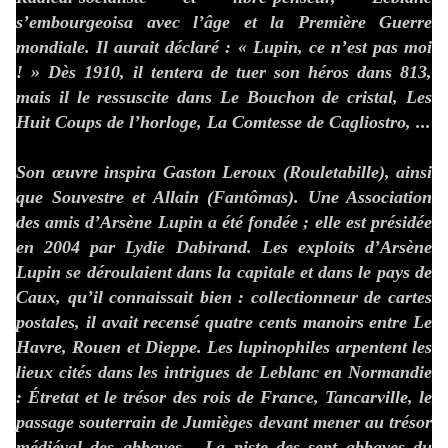
s’embourgeoisa avec l’âge et la Première Guerre
mondiale. Il aurait déclaré : « Lupin, ce n’est pas moi
! » Dès 1910, il tentera de tuer son héros dans 813,
mais il le ressuscite dans Le Bouchon de cristal, Les
Huit Coups de l’horloge, La Comtesse de Cagliostro, ...
Son œuvre inspira Gaston Leroux (Rouletabille), ainsi
que Souvestre et Allain (Fantômas). Une Association
des amis d’Arsène Lupin a été fondée ; elle est présidée
en 2004 par Lydie Dabirand. Les exploits d’Arsène
Lupin se déroulaient dans la capitale et dans le pays de
Caux, qu’il connaissait bien : collectionneur de cartes
postales, il avait recensé quatre cents manoirs entre Le
Havre, Rouen et Dieppe. Les lupinophiles arpentent les
lieux cités dans les intrigues de Leblanc en Normandie
: Étretat et le trésor des rois de France, Tancarville, le
passage souterrain de Jumièges devant mener au trésor
médiéval des abbayes... La piste des sept abbayes du