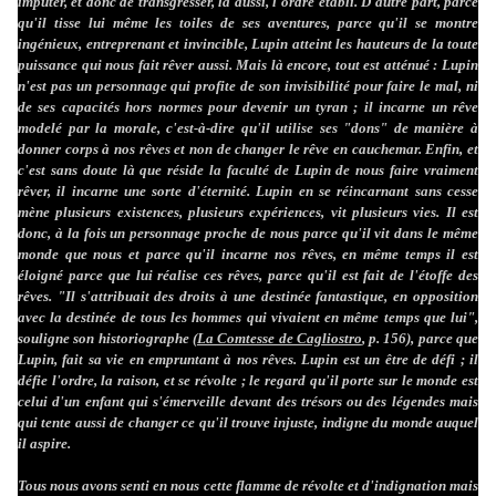
imputer, et donc de transgresser, là aussi, l'ordre établi. D'autre part, parce
qu'il tisse lui même les toiles de ses aventures, parce qu'il se montre
ingénieux, entreprenant et invincible, Lupin atteint les hauteurs de la toute
puissance qui nous fait rêver aussi. Mais là encore, tout est atténué : Lupin
n'est pas un personnage qui profite de son invisibilité pour faire le mal, ni
de ses capacités hors normes pour devenir un tyran ; il incarne un rêve
modelé par la morale, c'est-à-dire qu'il utilise ses "dons" de manière à
donner corps à nos rêves et non de changer le rêve en cauchemar. Enfin, et
c'est sans doute là que réside la faculté de Lupin de nous faire vraiment
rêver, il incarne une sorte d'éternité. Lupin en se réincarnant sans cesse
mène plusieurs existences, plusieurs expériences, vit plusieurs vies. Il est
donc, à la fois un personnage proche de nous parce qu'il vit dans le même
monde que nous et parce qu'il incarne nos rêves, en même temps il est
éloigné parce que lui réalise ces rêves, parce qu'il est fait de l'étoffe des
rêves. "Il s'attribuait des droits à une destinée fantastique, en opposition
avec la destinée de tous les hommes qui vivaient en même temps que lui",
souligne son historiographe (
La Comtesse de Cagliostro
, p. 156), parce que
Lupin, fait sa vie en empruntant à nos rêves. Lupin est un être de défi ; il
défie l'ordre, la raison, et se révolte ; le regard qu'il porte sur le monde est
celui d'un enfant qui s'émerveille devant des trésors ou des légendes mais
qui tente aussi de changer ce qu'il trouve injuste, indigne du monde auquel
il aspire.
Tous nous avons senti en nous cette flamme de révolte et d'indignation mais