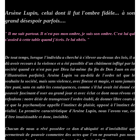
Arsène Lupin, celui dont il fut l'ombre fidèle... à son
grand désespoir parfois....
" Il me suit partout. Il n'est pas mon ombre, je suis son ombre. C'est lui qui
s'assied à cette table quand j'écris. Je lui obéis. "
De tout temps, lorsque l'individu a cherché à s'élever au-dessus des lois, il a
dû avoir recours à la violence et a été passible d'un châtiment infligé par la
société quand ce n'est pas par Dieu lui-même (la fin de Don Juan en est
l'illustration parfaite). Arsène Lupin va au-delà de l'ordre tel que le
souhaite la société, mais sans violence, avec finesse et magie, et sans jamais
être puni, sans en subir les conséquences, comme s'il lui avait été donné ce
pouvoir fascinant d'oser au grand jour et avec éclat ce dont nous rêvons et
refoulons : notre désir de transgresser l'ordre établi, de donner libre cours à
ce que la psychanalyse appelle l'instinct de plaisir, opposé à l'instinct de
réalité. La première caractéristique d'Arsène Lupin, nous l'avons vue, est
d'être insaisissable et donc, invisible.
Chacun de nous a rêvé posséder ce don d'ubiquité et d'invisibilité qui
permettrait de pouvoir commettre des actes que l'on ne pourrait pas nous