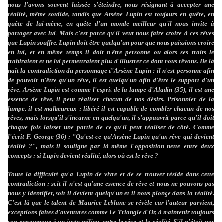
nous l'avons souvent laissée s'éteindre, nous résignant à accepter une
réalité, même sordide, tandis que Arsène Lupin est toujours en quête, en
quête de lui-même, en quête d'un monde meilleur qu'il nous invite à
partager avec lui. Mais c'est parce qu'il veut nous faire croire à ces rêves
que Lupin souffre. Lupin doit être quelqu'un pour que nous puissions croire
en lui, et en même temps il doit n'être personne ou alors ses traits le
trahiraient et ne lui permettraient plus d'illustrer ce dont nous rêvons. De là
naît la contradiction du personnage d'Arsène Lupin : il n'est personne afin
de pouvoir n'être qu'un rêve, il est quelqu'un afin d'être le support d'un
rêve. Arsène Lupin est comme l'esprit de la lampe d'Aladin (35), il est une
essence de rêve, il peut réaliser chacun de nos désirs. Prisonnier de la
lampe, il est malheureux ; libéré il est capable de combler chacun de nos
rêves, mais lorsqu'il s'incarne en quelqu'un, il s'appauvrit parce qu'il doit
chaque fois laisser une partie de ce qu'il peut réaliser de côté. Comme
l'écrit F. George (36) : "Qu'est-ce qu'Arsène Lupin qu'un rêve qui devient
réalité ?", mais il souligne par là même l'opposition nette entre deux
concepts : si Lupin devient réalité, alors où est le rêve ?
Toute la difficulté qu'a Lupin de vivre et de se trouver réside dans cette
contradiction : soit il n'est qu'une essence de rêve et nous ne pouvons pas
nous y identifier, soit il devient quelqu'un et il nous plonge dans la réalité.
C'est là que le talent de Maurice Leblanc se révèle car l'auteur parvient,
exceptions faites d'aventures comme
Le Triangle d'Or
, à maintenir toujours
son personnage à un juste milieu, entre le rêve et la réalité. S'il n'était pas