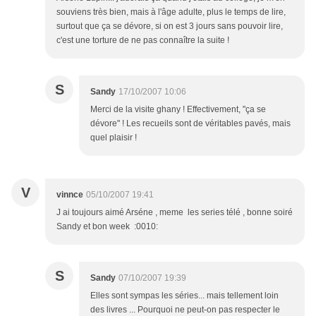
souviens très bien, mais à l'âge adulte, plus le temps de lire,
surtout que ça se dévore, si on est 3 jours sans pouvoir lire,
c'est une torture de ne pas connaître la suite !
S
Sandy
17/10/2007 10:06
Merci de la visite ghany ! Effectivement, "ça se
dévore" ! Les recueils sont de véritables pavés, mais
quel plaisir !
V
vinnce
05/10/2007 19:41
J ai toujours aimé Arséne , meme les series télé , bonne soiré
Sandy et bon week :0010:
S
Sandy
07/10/2007 19:39
Elles sont sympas les séries... mais tellement loin
des livres ... Pourquoi ne peut-on pas respecter le