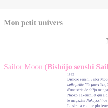
Mon petit univers
Sailor Moon (
Bishôjo senshi Sa
1992
Bishôjo senshi Sailor Moon
belle petite fille guerrière
d'une série de sh?jo manga
Naoko Takeuchi et qui a d'
le magazine
Nakayoshi
de 
La série a connue plusieurs