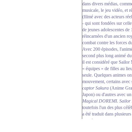
dans divers médias, comme
musicale, le jeu vidéo, et 
(filmé avec des acteurs rée
- qui sont fondées sur celle-c
de jeunes adolescentes de 
réincarnées d'un ancien roy
combat contre les forces d
Avec 200 épisodes, l'anim
second plus long animé d
il est considéré que Sailor
« équipes » de filles au lieu
seule. Quelques animes on
mouvement, certains ave
captor Sakura
(Anime Gran
Japon) ou d'autres avec u
Magical DOREMI
.
Sailo
toutefois l'un des plus cél
a été traduit dans plusieurs
monde.
Bien que plusieurs concep