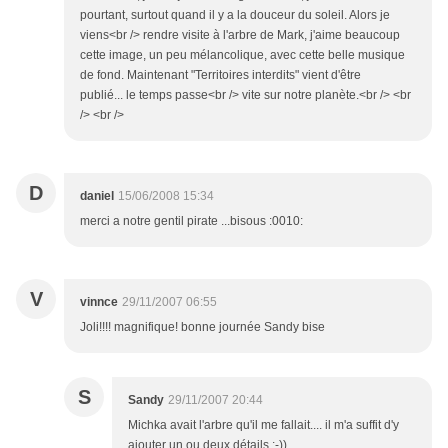
pourtant, surtout quand il y a la douceur du soleil. Alors je
viens<br /> rendre visite à l'arbre de Mark, j'aime beaucoup
cette image, un peu mélancolique, avec cette belle musique
de fond. Maintenant "Territoires interdits" vient d'être
publié... le temps passe<br /> vite sur notre planète.<br /> <br
/> <br />
D
daniel
15/06/2008 15:34
merci a notre gentil pirate ...bisous :0010:
V
vinnce
29/11/2007 06:55
Joli!!!! magnifique! bonne journée Sandy bise
S
Sandy
29/11/2007 20:44
Michka avait l'arbre qu'il me fallait.... il m'a suffit d'y
ajouter un ou deux détails ;-))