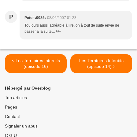
P
Peter :0085:
08/06/2007 01:23
Toujours aussi agréable à lire, on à tout de suite envie de
passer à la suite…@+
< Les Territoires Interdits
Les Territoires Interdits
(épisode 16)
(épisode 14) >
Hébergé par Overblog
Top articles
Pages
Contact
Signaler un abus
C.G.U.