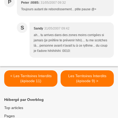
P
Peter :0085:
31/05/2007 09:32
Toujours autant de rebondissement... ptite pause @+
S
Sandy
31/05/2007 09:42
ah... tu arrives dans des zones moins corrigées si
jamais (je préfère te prévenir hihi).... tu me scotches
là... personne avant n'avait lu à ce rythme... du coup
je t'adore hihihihihi :0010:
< Les Territoires Interdits
Les Territoires Interdits
(épisode 11)
(épisode 9) >
Hébergé par Overblog
Top articles
Pages