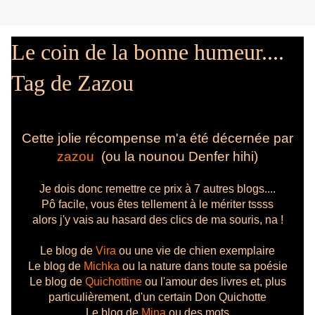
Le coin de la bonne humeur....
Tag de Zazou
Cette jolie récompense m'a été décernée par
zazou
(ou la nounou Denfer hihi)
Je dois donc remettre ce prix à 7 autres blogs....
Pô facile, vous êtes tellement à le mériter tssss
alors j'y vais au hasard des clics de ma souris, na !
Le blog de
Vira
ou une vie de chien exemplaire
Le blog de
Michka
ou la nature dans toute sa poésie
Le blog de
Quichottine
ou l'amour des livres et, plus
particulièrement, d'un certain Don Quichotte
Le blog de
Mina
ou des mots