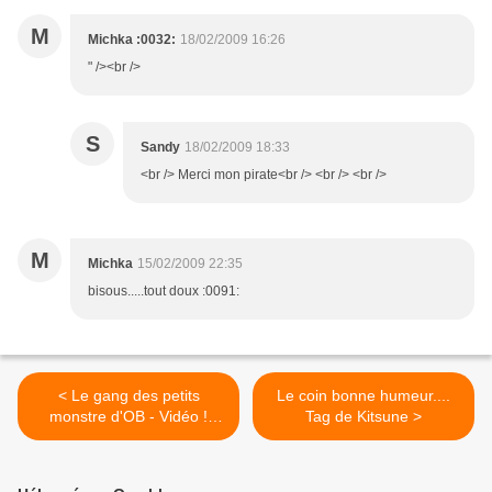
M
Michka :0032:
18/02/2009 16:26
" /><br />
S
Sandy
18/02/2009 18:33
<br /> Merci mon pirate<br /> <br /> <br />
M
Michka
15/02/2009 22:35
bisous.....tout doux :0091:
< Le gang des petits
Le coin bonne humeur....
monstre d'OB - Vidéo !
Tag de Kitsune >
(réédition)