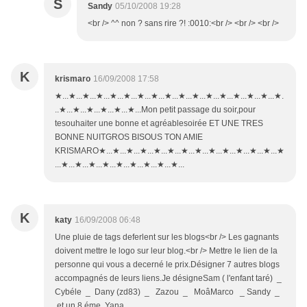
S
Sandy
05/10/2008 19:28
<br /> ^^ non ? sans rire ?! :0010:<br /> <br /> <br />
K
krismaro
16/09/2008 17:58
★...★...★...★...★...★...★...★...★...★...★...★...★...★...★...★...★.
..★...★...★...★...★...★...Mon petit passage du soir,pour
tesouhaiter une bonne et agréablesoirée ET UNE TRES
BONNE NUITGROS BISOUS TON AMIE
KRISMARO★...★...★...★...★...★...★...★...★...★...★...★...★...★
...★...★...★...★...★...★...★...★...★...
K
katy
16/09/2008 06:48
Une pluie de tags deferlent sur les blogs<br /> Les gagnants
doivent mettre le logo sur leur blog.<br /> Mettre le lien de la
personne qui vous a decerné le prix.Désigner 7 autres blogs
accompagnés de leurs liens.Je désigneSam ( l'enfant taré) _
Cybéle _ Dany (zd83) _ Zazou _ MoâMarco _ Sandy _
et un 8 éme Yana