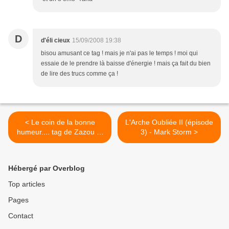
D
d'éli cieux
15/09/2008 19:38
bisou amusant ce tag ! mais je n'ai pas le temps ! moi qui
essaie de le prendre là baisse d'énergie ! mais ça fait du bien
de lire des trucs comme ça !
< Le coin de la bonne
L'Arche Oubliée II (épisode
humeur.... tag de Zazou et
3) - Mark Storm >
Katy
Hébergé par Overblog
Top articles
Pages
Contact