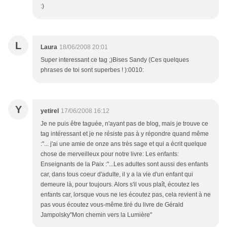
:)
L
Laura
18/06/2008 20:01
Super interessant ce tag ;)Bises Sandy (Ces quelques
phrases de toi sont superbes ! ):0010:
Y
yetirel
17/06/2008 16:12
Je ne puis être taguée, n'ayant pas de blog, mais je trouve ce
tag intéressant et je ne résiste pas à y répondre quand même
:"... j'ai une amie de onze ans très sage et qui a écrit quelque
chose de merveilleux pour notre livre: Les enfants:
Enseignants de la Paix :"...Les adultes sont aussi des enfants
car, dans tous coeur d'adulte, il y a la vie d'un enfant qui
demeure là, pour toujours. Alors s'il vous plaît, écoutez les
enfants car, lorsque vous ne les écoutez pas, cela revient à ne
pas vous écoutez vous-même.tiré du livre de Gérald
Jampolsky"Mon chemin vers la Lumière"