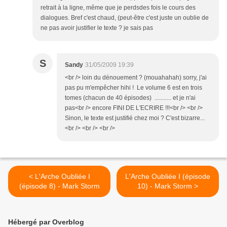
retrait à la ligne, même que je perdsdes fois le cours des
dialogues. Bref c'est chaud, (peut-être c'est juste un oublie de
ne pas avoir justifier le texte ? je sais pas
S
Sandy
31/05/2009 19:39
<br /> loin du dénouement ? (mouahahah) sorry, j'ai
pas pu m'empêcher hihi ! Le volume 6 est en trois
tomes (chacun de 40 épisodes) ........... et je n'ai
pas<br /> encore FINI DE L'ECRIRE !!!<br /> <br />
Sinon, le texte est justifié chez moi ? C'est bizarre...
<br /> <br /> <br />
< L'Arche Oubliée I
L'Arche Oubliée I (épisode
(épisode 8) - Mark Storm
10) - Mark Storm >
Hébergé par Overblog