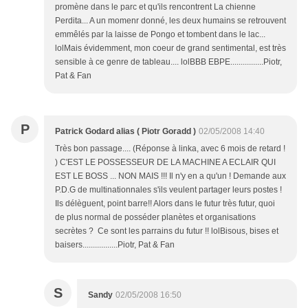
promène dans le parc et qu'ils rencontrent La chienne
Perdita... A un momenr donné, les deux humains se retrouvent
emmêlés par la laisse de Pongo et tombent dans le lac...
lolMais évidemment, mon coeur de grand sentimental, est très
sensible à ce genre de tableau.... lolBBB EBPE................Piotr,
Pat & Fan
P
Patrick Godard alias ( Piotr Goradd )
02/05/2008 14:40
Très bon passage.... (Réponse à linka, avec 6 mois de retard !
) C'EST LE POSSESSEUR DE LA MACHINE A ECLAIR QUI
EST LE BOSS ... NON MAIS !!! Il n'y en a qu'un ! Demande aux
P.D.G de multinationnales s'ils veulent partager leurs postes !
Ils délèguent, point barre!! Alors dans le futur très futur, quoi
de plus normal de posséder planètes et organisations
secrètes ? Ce sont les parrains du futur !! lolBisous, bises et
baisers.................Piotr, Pat & Fan
S
Sandy
02/05/2008 16:50