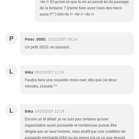
<br /> Et qu'est-ce que tu en as pensé toi du passage
de la fontaine ? (j'aime bien avoir l'avis des mecs
aussi !!^^) hihi<br /> <br /> <br />
P
Peter :0085:
15/11/2007 08:24
Un petit :0010: en passant...
L
linka
19/10/2007 11:34
Faudra faire une nouvelle cross over, dès que j'ai deux
minutes, j'essaie.^^
L
linka
18/10/2007 12:19
Encore un tit détail: je ne suis pas certaine qu'une
organisation aussi puissante et nombreuse puisse être
dirigée par un seul homme, mais plutôt par une coallition de
puissants méchants,hi!hi! ou du moins est-ce ce que devrait