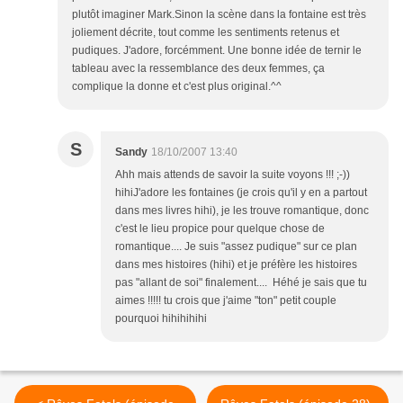
plutôt imaginer Mark.Sinon la scène dans la fontaine est très
joliement décrite, tout comme les sentiments retenus et
pudiques. J'adore, forcémment. Une bonne idée de ternir le
tableau avec la ressemblance des deux femmes, ça
complique la donne et c'est plus original.^^
S
Sandy
18/10/2007 13:40
Ahh mais attends de savoir la suite voyons !!! ;-))
hihiJ'adore les fontaines (je crois qu'il y en a partout
dans mes livres hihi), je les trouve romantique, donc
c'est le lieu propice pour quelque chose de
romantique.... Je suis "assez pudique" sur ce plan
dans mes histoires (hihi) et je préfère les histoires
pas "allant de soi" finalement.... Héhé je sais que tu
aimes !!!!! tu crois que j'aime "ton" petit couple
pourquoi hihihihihi