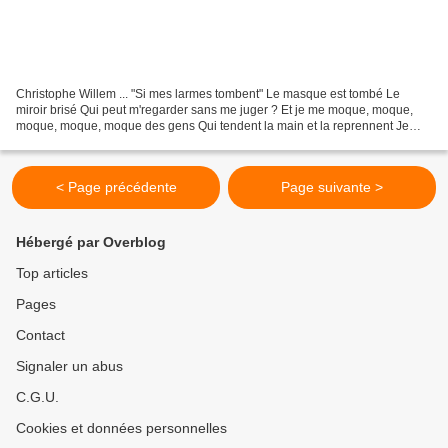
Christophe Willem ... "Si mes larmes tombent" Le masque est tombé Le
miroir brisé Qui peut m'regarder sans me juger ? Et je me moque, moque,
moque, moque, moque des gens Qui tendent la main et la reprennent Je
n'entends que le silence, je ne vois que...
< Page précédente
Page suivante >
Hébergé par Overblog
Top articles
Pages
Contact
Signaler un abus
C.G.U.
Cookies et données personnelles