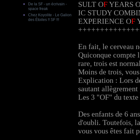
SULT O
F
YEARS 
De la SF - un écrivain -
space freak
IC STUDY COMBI
Chez Koyolite - Le Galion
EXPERIENCE O
F
des Étoiles !! SF !!!
++++++++++++++
En fait, le cerveau n
Quiconque compte les
rare, trois est normal
Moins de trois, vous
Explication : Lors d
sautant allègrement 
Les 3 "OF" du texte 
Des enfants de 6 ans
d'oubli. Toutefois, 
vous vous êtes fait 