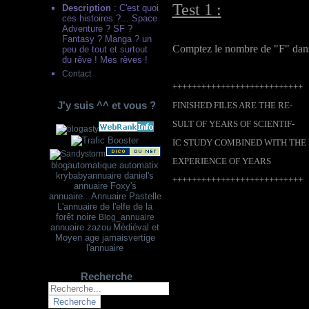
Test 1 :
Description
: C'est quoi
ces histoires ?... Space
Adventure ? SF ?
Fantasy ? Manga ? un
Comptez le nombre de "F" dans 
peu de tout et surtout
du rêve ! Mes rêves !
Contact
+++++++++++++++++++++++++++
J'y suis ^^ et vous ?
FINISHED FILES ARE THE RE-
SULT OF YEARS OF SCIENTIF-
IC STUDY COMBINED WITH THE
EXPERIENCE OF YEARS
blogautomatique
automatix
krybabyannuaire
dani
el's
+++++++++++++++++++++++++++
annuaire
Foxy's
annuaire...
Annuaire Pastelle
L'annuaire de l'elfe de la
forêt noire
Blog_annuaire
annuaire zazou
Médiéval et
Moyen age
jamaisvertige
l'annuaire
Recherche