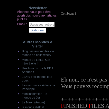
Newsletter
Abonnez-vous pour être
Combiens ?
averti des nouveaux articles
publiés.
Email
Autres Mondes À
Visiter
Blog des auto-édités - le
monde de bellatweety
Monde de Linka. Son
héro à elle !
Une futur pro de la BD !
Sabrina !
Zazou petit monde tout
Eh non, ce n'est pas 
doux
Vous pouvez recomp
Les murmures si doux de
Pénélope
mon inspiration - le
monde de Jer
++++++++++++++
Le Miroir (Ambre)
F
INISHED
F
ILES 
le monde d'Athal