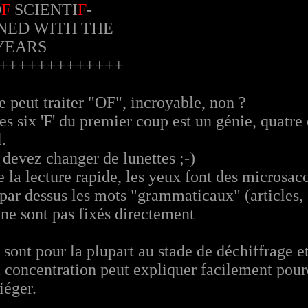
O
F
SCIENTI
F
-
NED WITH THE
YEARS
+++++++++++++
e peut traiter "OF", incroyable, non ?
 six 'F' du premier coup est un génie, quatre e
.
 devez changer de lunettes ;-)
e la lecture rapide, les yeux font des microsac
par dessus les mots "grammaticaux" (articles, c
ne sont pas fixés directement
 sont pour la plupart au stade de déchiffrage e
la concentration peut expliquer facilement pou
piéger.