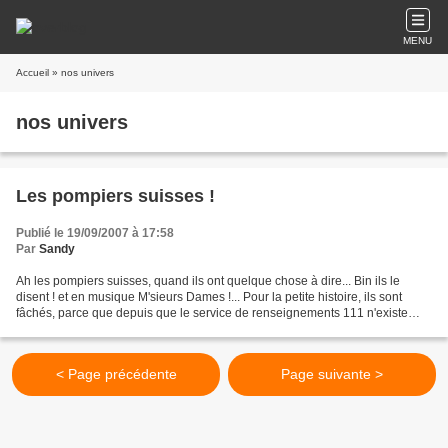
MENU
Accueil
» nos univers
nos univers
Les pompiers suisses !
Publié le 19/09/2007 à 17:58
Par
Sandy
Ah les pompiers suisses, quand ils ont quelque chose à dire... Bin ils le
disent ! et en musique M'sieurs Dames !... Pour la petite histoire, ils sont
fâchés, parce que depuis que le service de renseignements 111 n'existe
plus et qu'il a été remplacé...
< Page précédente
Page suivante >