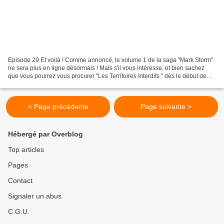
Episode 29 Et voilà ! Comme annoncé, le volume 1 de la saga "Mark Storm"
ne sera plus en ligne désormais ! Mais s'il vous intéresse, et bien sachez
que vous pourrez vous procurer "Les Territoires Interdits " dès le début de
l'année prochaine, en livre...
< Page précédente
Page suivante >
Hébergé par Overblog
Top articles
Pages
Contact
Signaler un abus
C.G.U.