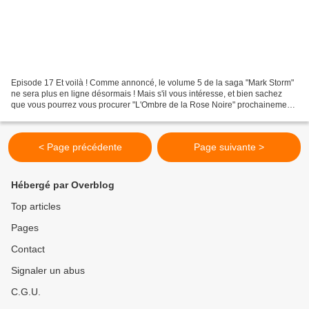
Episode 17 Et voilà ! Comme annoncé, le volume 5 de la saga "Mark Storm"
ne sera plus en ligne désormais ! Mais s'il vous intéresse, et bien sachez
que vous pourrez vous procurer "L'Ombre de la Rose Noire" prochainement,
un livre tout beau, revu et corrigé,...
< Page précédente
Page suivante >
Hébergé par Overblog
Top articles
Pages
Contact
Signaler un abus
C.G.U.