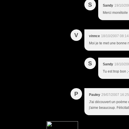
S
Sandy
19/10/20
Merci monétoile ! 
V
vinnce
18/10/2007 08:14
Moi je te met une bonne 
S
Sandy
18/10/20
Tu est trop bon ;-)
P
Pauley
29/07/2007 16:25
J'ai découvert un poème de
j'aime beaucoup. Félicitati