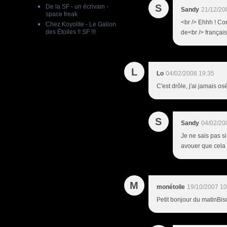
S
De la SF - un écrivain -
Sandy
21/12/20
space freak
<br /> Ehhh ! Con
Chez Koyolite - Le Galion
des Étoiles !! SF !!!
de<br /> français
L
Lo
04/02/2008 19:35
C'est drôle, j'ai jamais o
S
Sandy
04/02/20
Je ne sais pas si
avouer que cela 
M
monétoile
19/10/2007 10
Petit bonjour du matinBis