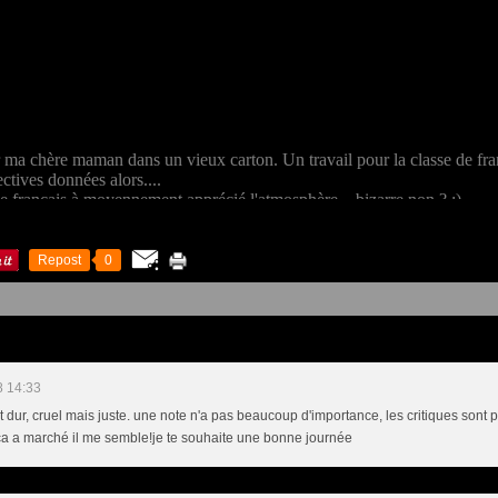
ar ma chère maman dans un vieux carton. Un travail pour la classe de fra
ectives données alors....
de français à moyennement apprécié l'atmosphère... bizarre non ? ;)
Repost
0
8 14:33
t dur, cruel mais juste. une note n'a pas beaucoup d'importance, les critiques sont
 ça a marché il me semble!je te souhaite une bonne journée