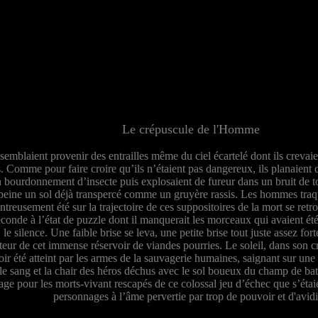
Le crépuscule de l'Homme
semblaient provenir des entrailles même du ciel écartelé dont ils creva
s. Comme pour faire croire qu’ils n’étaient pas dangereux, ils planaient
 bourdonnement d’insecte puis explosaient de fureur dans un bruit de to
peine un sol déjà transpercé comme un gruyère rassis. Les hommes traq
treusement été sur la trajectoire de ces suppositoires de la mort se retr
conde à l’état de puzzle dont il manquerait les morceaux qui avaient été 
le silence. Une faible brise se leva, une petite brise tout juste assez for
teur de cet immense réservoir de viandes pourries. Le soleil, dans son c
oir été atteint par les armes de la sauvagerie humaines, saignant sur un
le sang et la chair des héros déchus avec le sol boueux du champ de bat
age pour les morts-vivant rescapés de ce colossal jeu d’échec que s’étai
personnages à l’âme pervertie par trop de pouvoir et d'avidi