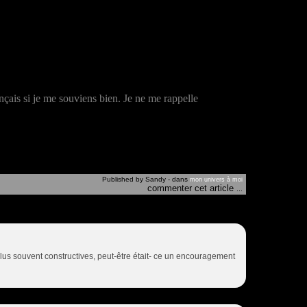
nçais si je me souviens bien. Je ne me rappelle
Published by Sandy
-
dans
mon univers à moi
commenter cet article
…
 plus souvent constructives, peut-être était- ce un encouragement