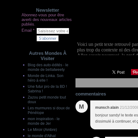
Newsletter
Abonnez-vous pour être
averti des nouveaux articles
publiés.
Email
Voici un petit texte retrouvé p
plus trop du contexte ni des dir
Autres Mondes À
Allez savoir pourquoi, la prof 
Visiter
Blog des auto-édités - le
monde de bellatweety
Monde de Linka. Son
héro à elle !
Une futur pro de la BD !
Sabrina !
commentaires
Zazou petit monde tout
doux
M
munsch alain
21/12/200
Les murmures si doux de
Pénélope
bonjour sandy! le texte es
mon inspiration - le
dissimulé à continuer, et
monde de Jer
Le Miroir (Ambre)
le monde d'Athal