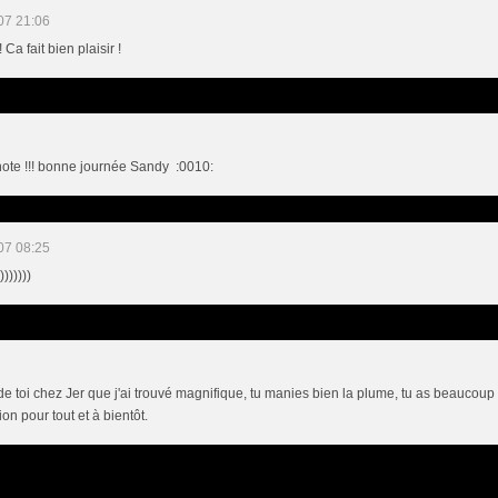
07 21:06
Ca fait bien plaisir !
note !!! bonne journée Sandy :0010:
07 08:25
))))))
 toi chez Jer que j'ai trouvé magnifique, tu manies bien la plume, tu as beaucoup de t
on pour tout et à bientôt.