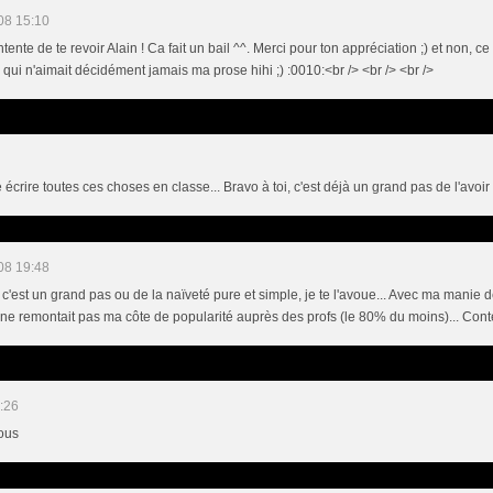
08 15:10
tente de te revoir Alain ! Ca fait un bail ^^. Merci pour ton appréciation ;) et non, 
 qui n'aimait décidément jamais ma prose hihi ;) :0010:<br /> <br /> <br />
sé écrire toutes ces choses en classe... Bravo à toi, c'est déjà un grand pas de l'avoi
08 19:48
 c'est un grand pas ou de la naïveté pure et simple, je te l'avoue... Avec ma manie 
ne remontait pas ma côte de popularité auprès des profs (le 80% du moins)... Conte
:26
ous