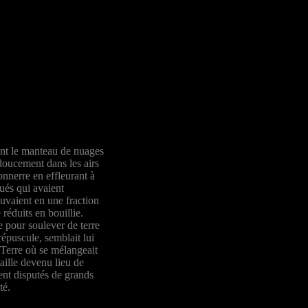
ient le manteau de nuages
 doucement dans les airs
nnerre en effleurant à
ués qui avaient
ouvaient en une fraction
réduits en bouillie.
te pour soulever de terre
répuscule, semblait lui
e Terre où se mélangeait
aille devenu lieu de
ent disputés de grands
té.