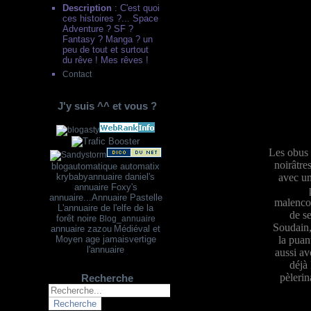
Description
: C'est quoi
ces histoires ?... Space
Adventure ? SF ?
Fantasy ? Manga ? un
peu de tout et surtout
du rêve ! Mes rêves !
Contact
J'y suis ^^ et vous ?
Les obus 
noirâtre
blogautomatique
automatix
avec un
krybabyannuaire
dani
el's
annuaire
Foxy's
annuaire...
Annuaire Pastelle
malencon
L'annuaire de l'elfe de la
de se
forêt noire
Blog_annuaire
Soudain, 
annuaire zazou
Médiéval et
la puan
Moyen age
jamaisvertige
l'annuaire
aussi av
déjà 
pèlerin
Recherche