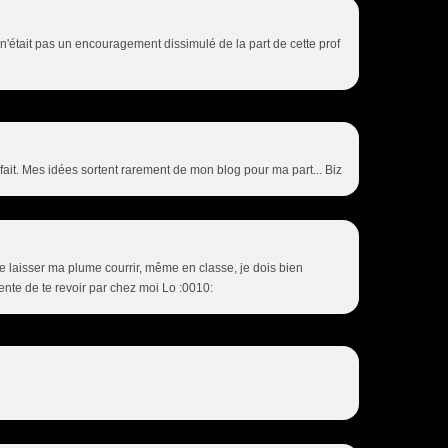
ce n'était pas un encouragement dissimulé de la part de cette prof
r fait. Mes idées sortent rarement de mon blog pour ma part... Biz
de laisser ma plume courrir, même en classe, je dois bien
nte de te revoir par chez moi Lo :0010: