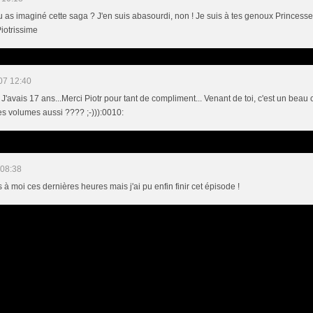
 as imaginé cette saga ? J'en suis abasourdi, non ! Je suis à tes genoux Princesse Le
.Piotrissime
07 12:40
! J'avais 17 ans...Merci Piotr pour tant de compliment... Venant de toi, c'est un beau 
s volumes aussi ???? ;-))):0010:
 08:38
s à moi ces dernières heures mais j'ai pu enfin finir cet épisode !