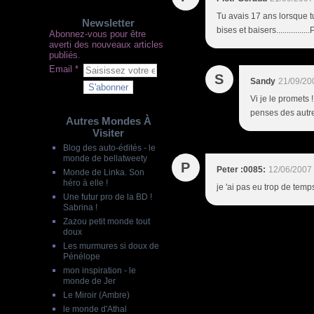
Tu avais 17 ans lorsque tu
Newsletter
bises et baisers...............
Abonnez-vous pour être
averti des nouveaux articles
publiés.
Email
S
Sandy
21/09/20
Vi je le promets 
penses des autre
Autres Mondes À
Visiter
Blog des auto-édités - le
monde de bellatweety
P
Peter :0085:
12/06/2007
Monde de Linka. Son
héro à elle !
je 'ai pas eu trop de temp
Une futur pro de la BD !
Sabrina !
Zazou petit monde tout
doux
Les murmures si doux de
Pénélope
mon inspiration - le
monde de Jer
Le Miroir (Ambre)
le monde d'Athal