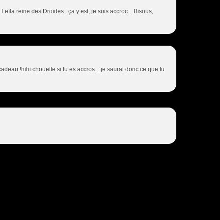
ïla reine des Droïdes...ça y est, je suis accroc... Bisous,
cadeau !hihi chouette si tu es accros... je saurai donc ce que tu