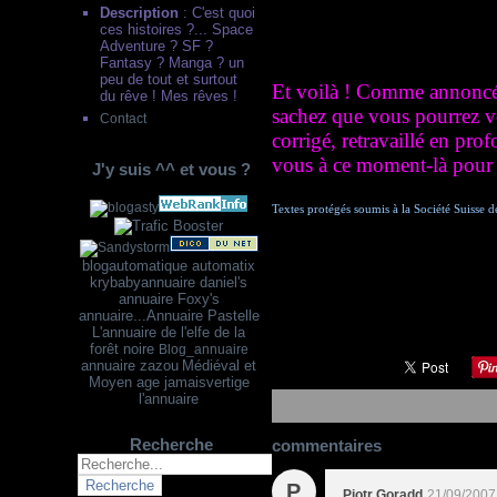
Description
: C'est quoi
ces histoires ?... Space
Adventure ? SF ?
Fantasy ? Manga ? un
peu de tout et surtout
Et voilà ! Comme annoncé, 
du rêve ! Mes rêves !
sachez que vous pourrez vo
Contact
corrigé, retravaillé en pro
vous à ce moment-là pour 
J'y suis ^^ et vous ?
Textes protégés soumis à la Société Suisse 
blogautomatique
automatix
krybabyannuaire
dani
el's
annuaire
Foxy's
annuaire...
Annuaire Pastelle
L'annuaire de l'elfe de la
forêt noire
Blog_annuaire
annuaire zazou
Médiéval et
Moyen age
jamaisvertige
l'annuaire
Recherche
commentaires
P
Piotr Goradd
21/09/2007