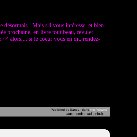
désormais ! Mais s'il vous intéresse, et bien
née prochaine, en livre tout beau, revu et
^^ alors.... si le coeur vous en dit, rendez-
Published by Sandy
-
dans
mes "oeuvres"
commenter cet article
…