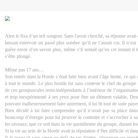
Alen le fixa d’un œil songeur. Sans l'avoir cherché, sa réponse avait
laissait entrevoir un passé plus sombre qu’il ne l’aurait cru. Il n’eut
guère envie d’en savoir plus, même s’il sentait qu’en cet instant il
s’être plongé.
Même pas 17 ans…
Son entrée dans la Horde s’était faite bien avant l’âge limite, ce qui
à tout le monde. Le plus hostile fut sans conteste le chef du groupe da
de ces groupuscules semi-indépendants à l’intérieur de l’organisat
et trop inexpérimenté à ses yeux pour être un élément valable, Den
pouvant malheureusement faire autrement, il lui fit tout de suite pay
Bien décidé à lui faire comprendre qu’il n’avait pas sa place dan
beaucoup d’énergie pour lui prouver le contraire et s’accrocher à sa 
les niveaux, que ce soit dans la vie quotidienne du groupe, durant les
Si la vie au sein de la Horde avait la réputation d’être difficile et d
Il le poussait sans cesse au-delà de ses limites, physiques ou psych