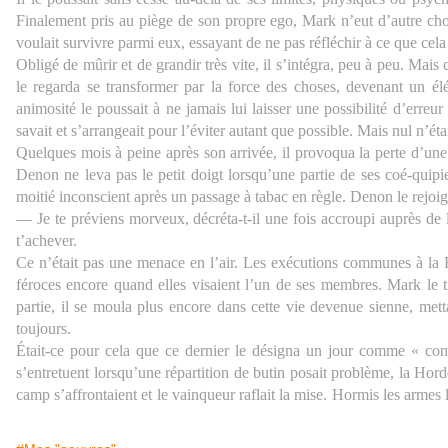
Finalement pris au piège de son propre ego, Mark n’eut d’autre choix
voulait survivre parmi eux, essayant de ne pas réfléchir à ce que cela s
Obligé de mûrir et de grandir très vite, il s’intégra, peu à peu. Mai
le regarda se transformer par la force des choses, devenant un élém
animosité le poussait à ne jamais lui laisser une possibilité d’erreur 
savait et s’arrangeait pour l’éviter autant que possible. Mais nul n’étai
Quelques mois à peine après son arrivée, il provoqua la perte d’une 
Denon ne leva pas le petit doigt lorsqu’une partie de ses coé-quipier
moitié inconscient après un passage à tabac en règle. Denon le rejoign
— Je te préviens morveux, décréta-t-il une fois accroupi auprès de lu
t’achever.
Ce n’était pas une menace en l’air. Les exécutions communes à la Ho
féroces encore quand elles visaient l’un de ses membres. Mark le ti
partie, il se moula plus encore dans cette vie devenue sienne, met
toujours.
Était-ce pour cela que ce dernier le désigna un jour comme « com
s’entretuent lorsqu’une répartition de butin posait problème, la Hor
camp s’affrontaient et le vainqueur raflait la mise. Hormis les armes l
il fallait récupérer le sigle du groupe attaché autour du poignet de l
part contestée à son groupe, mais également la totalité du butin du g